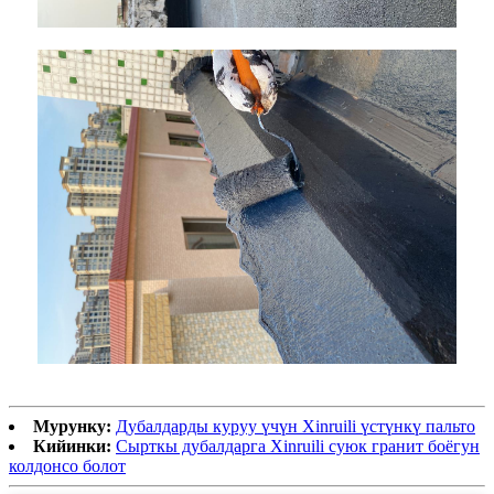
Мурунку:
Дубалдарды куруу үчүн Xinruili үстүнкү пальто
Кийинки:
Сырткы дубалдарга Xinruili суюк гранит боёгун
колдонсо болот