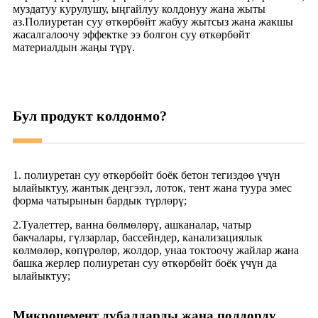
муздатуу курулушу, ыңгайлуу колдонуу жана жыты
аз.Полиуретан суу өткөрбөйт жабуу жытсыз жана жакшы
жасалгалоочу эффектке ээ болгон суу өткөрбөйт
материалдын жаңы түрү.
Бул продукт колдонмо?
1. полиуретан суу өткөрбөйт боёк бетон тегиздөө үчүн
ылайыктуу, жантык деңгээл, лоток, тент жана туура эмес
форма чатырынын бардык түрлөрү;
2.Туалеттер, ванна бөлмөлөрү, ашканалар, чатыр
бакчалары, гүлзарлар, бассейндер, канализациялык
көлмөлөр, көпүрөлөр, жолдор, унаа токтоочу жайлар жана
башка жерлер полиуретан суу өткөрбөйт боёк үчүн да
ылайыктуу;
Микроцемент дубалдарды жана полдорду