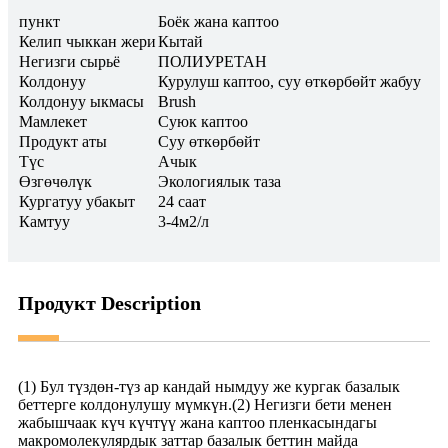
пункт
Боёк жана каптоо
Келип чыккан жери
Кытай
Негизги сырьё
ПОЛИУРЕТАН
Колдонуу
Курулуш каптоо, суу өткөрбөйт жабуу
Колдонуу ыкмасы
Brush
Мамлекет
Суюк каптоо
Продукт аты
Суу өткөрбөйт
Түс
Ачык
Өзгөчөлүк
Экологиялык таза
Кургатуу убакыт
24 саат
Камтуу
3-4м2/л
Продукт Description
(1) Бул түздөн-түз ар кандай нымдуу же кургак базалык
беттерге колдонулушу мүмкүн.(2) Негизги бети менен
жабышчаак күч күчтүү жана каптоо пленкасындагы
макромолекулярдык заттар базалык беттин майда