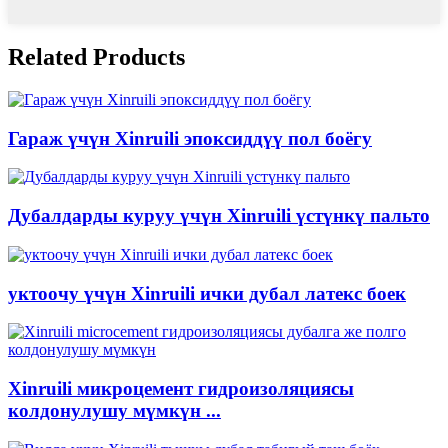
Related Products
Гараж үчүн Xinruili эпоксиддүү пол боёгу
Дубалдарды куруу үчүн Xinruili үстүнкү пальто
уктоочу үчүн Xinruili ички дубал латекс боек
Xinruili микроцемент гидроизоляциясы
колдонулушу мүмкүн ...