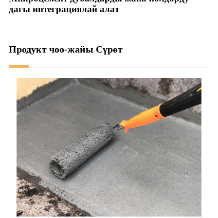
дагы интеграциялай алат
Продукт чоо-жайы Сүрөт