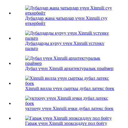
Дубалдар жана чатырлар үчүн Xinruili суу
өткөрбөйт
Дубалдарды куруу үчүн Xinruili үстүнкү
пальто
Дубал үчүн Xinruili архитектуралык праймер
Xinruili вилла үчүн сырткы дубал латекс боек
уктоочу үчүн Xinruili ички дубал латекс боек
Гараж үчүн Xinruili эпоксиддүү пол боёгу