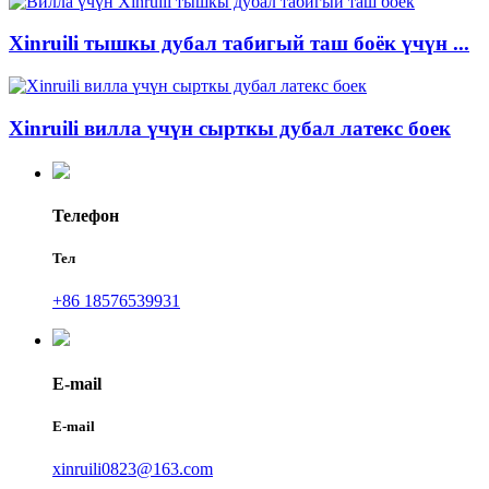
Xinruili тышкы дубал табигый таш боёк үчүн ...
Xinruili вилла үчүн сырткы дубал латекс боек
Телефон
Тел
+86 18576539931
E-mail
E-mail
xinruili0823@163.com