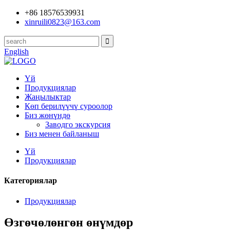
+86 18576539931
xinruili0823@163.com
English
Үй
Продукциялар
Жаңылыктар
Көп берилүүчү суроолор
Биз жөнүндө
Заводго экскурсия
Биз менен байланыш
Үй
Продукциялар
Категориялар
Продукциялар
Өзгөчөлөнгөн өнүмдөр