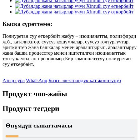
Кыска сүрөттөмө:
Полиуретан суу өткөрбөйт жабуу – изоцианатты, полиэфирди
ж.б., катализатор, суусуз кошумчалар, суусуз толтургучтар,
эриткичтер жана башкалар менен аралаштырып, аралаштыруу
жана башка процесстер менен иштетилген изоцианаттык
топту камтыган преполимер.Бир компоненттүү полиуретан
суу өткөрбөйт.
Азыр сура
WhatsApp
Бизге электрондук кат жөнөтүңүз
Продукт чоо-жайы
Продукт тегдери
Өнүмдүн сыпаттамасы