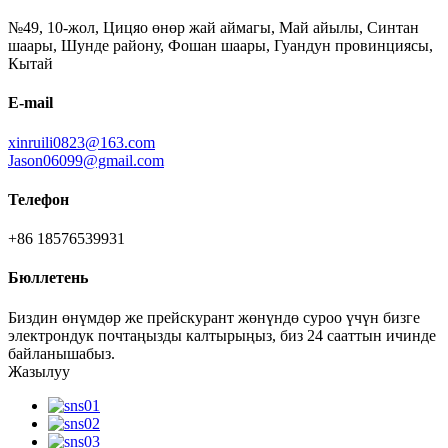
№49, 10-жол, Цицяо өнөр жай аймагы, Май айылы, Синтан
шаары, Шунде району, Фошан шаары, Гуандун провинциясы,
Кытай
E-mail
xinruili0823@163.com
Jason06099@gmail.com
Телефон
+86 18576539931
Бюллетень
Биздин өнүмдөр же прейскурант жөнүндө суроо үчүн бизге
электрондук почтаңызды калтырыңыз, биз 24 сааттын ичинде
байланышабыз.
Жазылуу