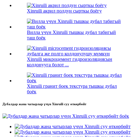
Xinruili акрил полдун сырткы боёгу
Вилла үчүн Xinruili тышкы дубал табигый
таш боёк
Xinruili микроцемент гидроизоляциясын
колдонууга болот ...
Xinruili гранит боек текстура тышкы дубал
боёк
Дубалдар жана чатырлар үчүн Xinruili суу өткөрбөйт