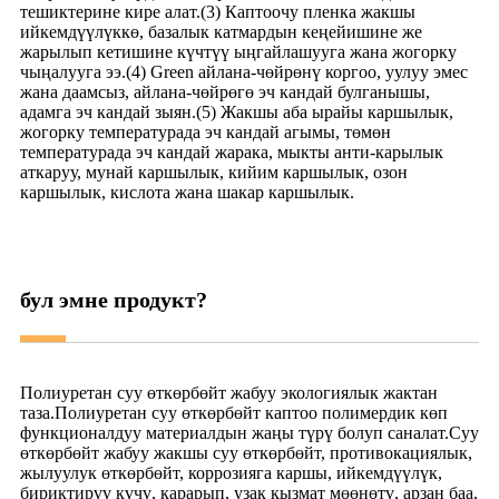
тешиктерине кире алат.(3) Каптоочу пленка жакшы
ийкемдүүлүккө, базалык катмардын кеңейишине же
жарылып кетишине күчтүү ыңгайлашууга жана жогорку
чыңалууга ээ.(4) Green айлана-чөйрөнү коргоо, уулуу эмес
жана даамсыз, айлана-чөйрөгө эч кандай булганышы,
адамга эч кандай зыян.(5) Жакшы аба ырайы каршылык,
жогорку температурада эч кандай агымы, төмөн
температурада эч кандай жарака, мыкты анти-карылык
аткаруу, мунай каршылык, кийим каршылык, озон
каршылык, кислота жана шакар каршылык.
бул эмне продукт?
Полиуретан суу өткөрбөйт жабуу экологиялык жактан
таза.Полиуретан суу өткөрбөйт каптоо полимердик көп
функционалдуу материалдын жаңы түрү болуп саналат.Суу
өткөрбөйт жабуу жакшы суу өткөрбөйт, противокациялык,
жылуулук өткөрбөйт, коррозияга каршы, ийкемдүүлүк,
бириктирүү күчү, карарып, узак кызмат мөөнөтү, арзан баа,